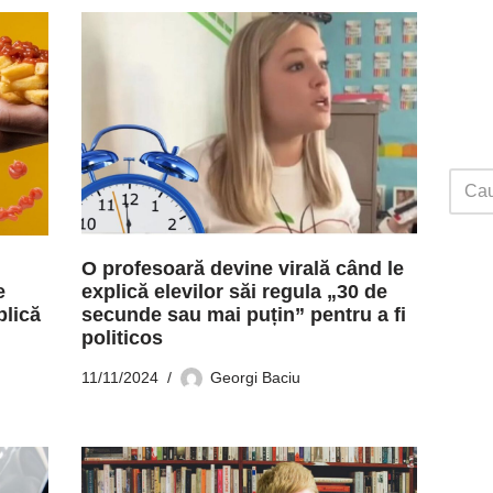
O profesoară devine virală când le
e
explică elevilor săi regula „30 de
plică
secunde sau mai puțin” pentru a fi
politicos
11/11/2024
Georgi Baciu