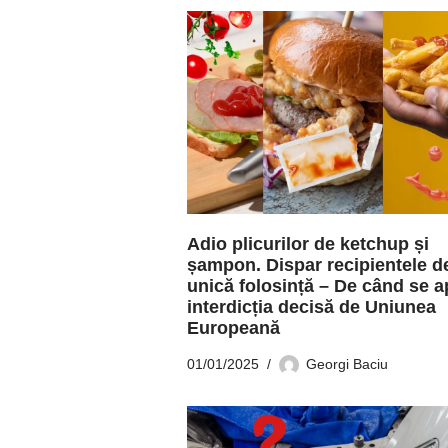
Adio plicurilor de ketchup și
șampon. Dispar recipientele d
unică folosință – De când se a
interdicția decisă de Uniunea
Europeană
01/01/2025
Georgi Baciu