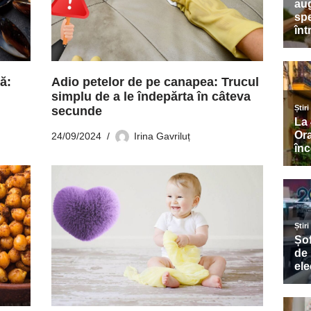
ă:
Adio petelor de pe canapea: Trucul
simplu de a le îndepărta în câteva
secunde
24/09/2024
Irina Gavriluț