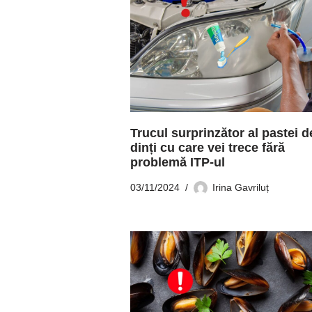
Trucul surprinzător al pastei d
dinți cu care vei trece fără
problemă ITP-ul
03/11/2024
Irina Gavriluț