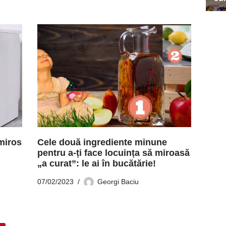
miros
Cele două ingrediente minune
pentru a-ți face locuința să miroasă
„a curat”: le ai în bucătărie!
07/02/2023
Georgi Baciu