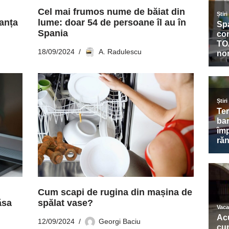
Cel mai frumos nume de băiat din
anța
lume: doar 54 de persoane îl au în
Spania
18/09/2024
A. Radulescu
Cum scapi de rugina din mașina de
ăsa
spălat vase?
12/09/2024
Georgi Baciu