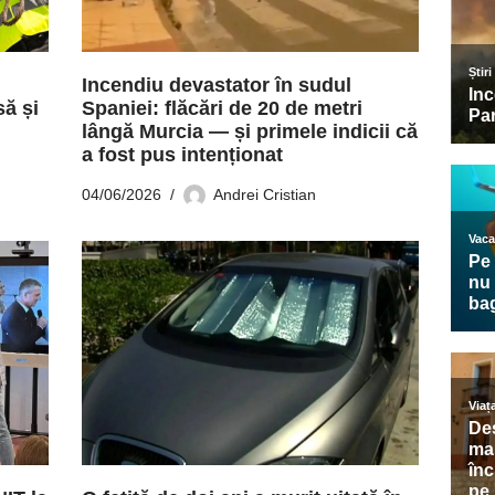
u
Incendiu devastator în sudul
să și
Spaniei: flăcări de 20 de metri
lângă Murcia — și primele indicii că
a fost pus intenționat
04/06/2026
Andrei Cristian