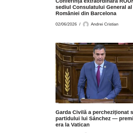
Conferință extraordinară ROUN
sediul Consulatului General al
României din Barcelona
02/06/2026
Andrei Cristian
Garda Civilă a percheziționat 
partidului lui Sánchez — prem
era la Vatican