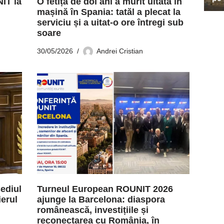
IT la
O fetiță de doi ani a murit uitată în
mașină în Spania: tatăl a plecat la
serviciu și a uitat-o ore întregi sub
soare
30/05/2026
Andrei Cristian
sediul
Turneul European ROUNIT 2026
ierul
ajunge la Barcelona: diaspora
românească, investițiile și
reconectarea cu România, în