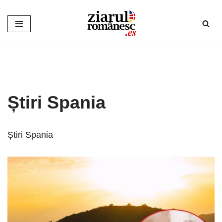
Sari
la
conținut
Știri Spania
Știri Spania