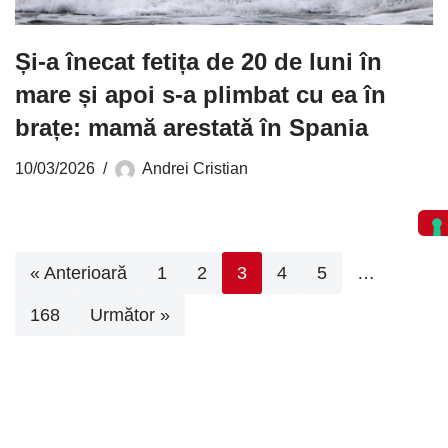
Și-a înecat fetița de 20 de luni în
mare și apoi s-a plimbat cu ea în
brațe: mamă arestată în Spania
10/03/2026
Andrei Cristian
« Anterioară
1
2
3
4
5
…
168
Următor »