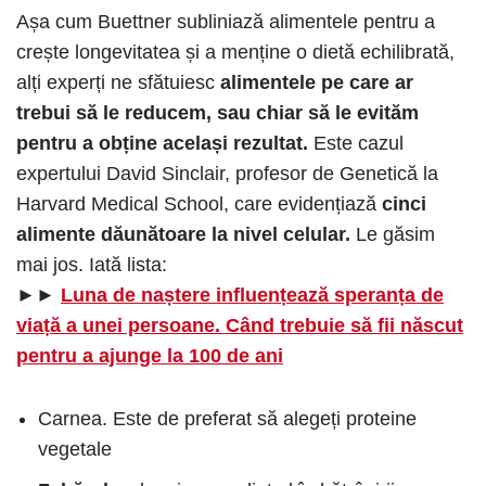
Așa cum Buettner subliniază alimentele pentru a
crește longevitatea și a menține o dietă echilibrată,
alți experți ne sfătuiesc
alimentele pe care ar
trebui să le reducem, sau chiar să le evităm
pentru a obține același rezultat.
Este cazul
expertului David Sinclair, profesor de Genetică la
Harvard Medical School, care evidențiază
cinci
alimente dăunătoare la nivel celular.
Le găsim
mai jos. Iată lista:
►►
Luna de naștere influențează speranța de
viață a unei persoane. Când trebuie să fii născut
pentru a ajunge la 100 de ani
Carnea. Este de preferat să alegeți proteine ​​
vegetale