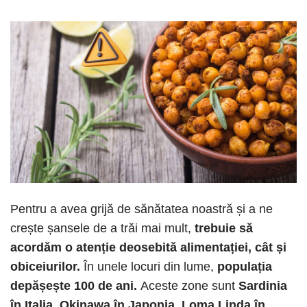
Pentru a avea grijă de sănătatea noastră și a ne
crește șansele de a trăi mai mult,
trebuie să
acordăm o atenție deosebită alimentației, cât și
obiceiurilor.
În unele locuri din lume,
populația
depășește 100 de ani.
Aceste zone sunt
Sardinia
în Italia, Okinawa în Japonia, Loma Linda în