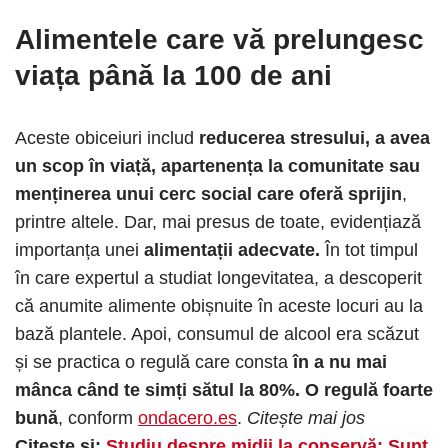
Alimentele care vă prelungesc
viața până la 100 de ani
Aceste obiceiuri includ
reducerea stresului, a avea
un scop în viață, apartenența la comunitate sau
menținerea unui cerc social care oferă sprijin
,
printre altele. Dar, mai presus de toate, evidențiază
importanța unei
alimentații adecvate.
În tot timpul
în care expertul a studiat longevitatea, a descoperit
că anumite alimente obișnuite în aceste locuri au la
bază plantele. Apoi, consumul de alcool era scăzut
și se practica o regulă care consta
în a nu mai
mânca când te simți sătul la 80%. O regulă foarte
bună
, conform
ondacero.es
.
Citește mai jos
Citește și:
Studiu despre midii la conservă: Sunt