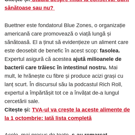
sănătoase sau nu?
Buettner este fondatorul Blue Zones, o organizație
americană care promovează o viață lungă și
sănătoasă. El a ținut să evidențieze un aliment care
este deosebit de benefic în acest scop:
fasolea.
Expertul asigură că acestea
ajută milioanele de
bacterii care trăiesc în intestinul nostru.
Mai
mult, le hrănește cu fibre și produce acizi grași cu
lanț scurt. În discursul său la podcastul Rich Roll,
expertul a împărtășit tot ce a învățat de-a lungul
cercetării sale.
Citește și:
TVA-ul va crește la aceste alimente de
la 1 octombrie: Iată lista completă
Acolo, mai presus de toate,
s-au remarcat