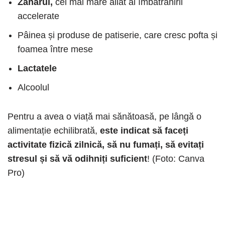
Zahărul,
cel mai mare aliat al îmbătrânirii
accelerate
Pâinea și produse de patiserie, care cresc pofta și
foamea între mese
Lactatele
Alcoolul
Pentru a avea o viață mai sănătoasă, pe lângă o
alimentație echilibrată,
este indicat să faceți
activitate fizică zilnică, să nu fumați, să evitați
stresul și să vă odihniți suficient
! (Foto: Canva
Pro)