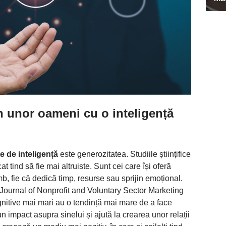
țin unor oameni cu o inteligență
te de inteligență
este generozitatea. Studiile științifice
t tind să fie mai altruiste. Sunt cei care își oferă
mb, fie că dedică timp, resurse sau sprijin emoțional.
l Journal of Nonprofit and Voluntary Sector Marketing
gnitive mai mari au o tendință mai mare de a face
 un impact asupra sinelui și ajută la crearea unor relații