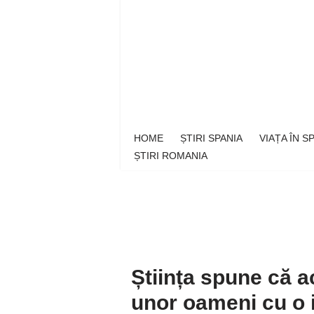
Sari
la
conținut
HOME
ȘTIRI SPANIA
VIAȚA ÎN 
ȘTIRI ROMANIA
Știința spune că ac
unor oameni cu o i