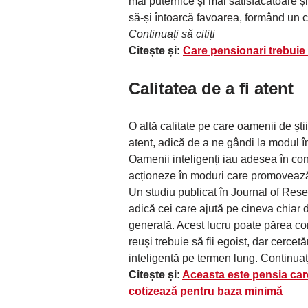
mai puternice și mai satisfăcătoare și
să-și întoarcă favoarea, formând un cer
Continuați să citiți
Citește și:
Care pensionari trebuie m
Calitatea de a fi atent
O altă calitate pe care oamenii de ști
atent, adică de a ne gândi la modul în 
Oamenii inteligenți iau adesea în con
acționeze în moduri care promovează n
Un studiu publicat în Journal of Rese
adică cei care ajută pe cineva chiar 
generală. Acest lucru poate părea con
reuși trebuie să fii egoist, dar cercetăr
inteligentă pe termen lung. Continuați 
Citește și:
Aceasta este pensia car
cotizează pentru baza minimă