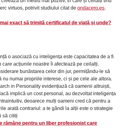
 creează un mediu mai pozitiv, în care și ceilalți tind
c virtuos, potrivit studiului citat de
ondacero.es
.
ai exact să trimită certificatul de viață și unde?
ință o asociază cu inteligența este capacitatea de a fi
care acțiunile noastre îi afectează pe ceilalți.
siderare bunăstarea celor din jur, permițându-le să
u numai propriile interese, ci și pe cele ale altora.
arch in Personality evidențiază că oamenii altruiști,
dacă implică un cost personal, au dezvoltat inteligența
traintuitiv, deoarece mulți oameni cred că pentru a
ile arată contrariul: a te gândi la alții este o strategie
să citiți
e rămâne pentru un liber profesionist care