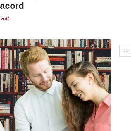
 acord
 viață