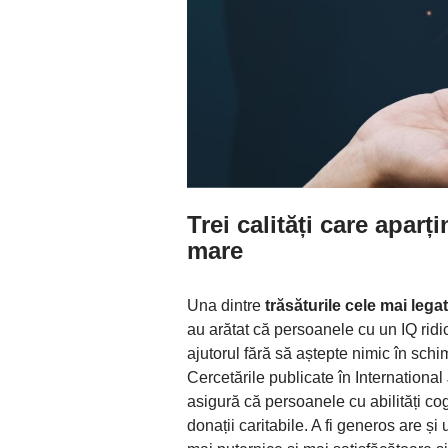
Trei calități care apar
mare
Una dintre
trăsăturile cele mai lega
au arătat că persoanele cu un IQ ridica
ajutorul fără să aștepte nimic în schi
Cercetările publicate în Internationa
asigură că persoanele cu abilități co
donații caritabile. A fi generos are și