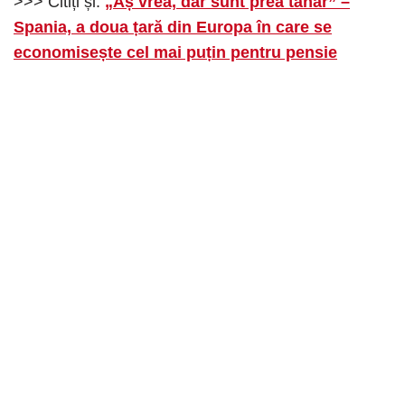
>>> Citiți și:
„Aș vrea, dar sunt prea tânăr” –
Spania, a doua țară din Europa în care se
economisește cel mai puțin pentru pensie