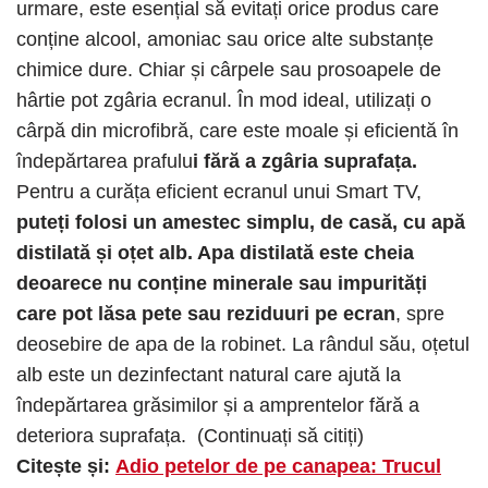
urmare, este esențial să evitați orice produs care
conține alcool, amoniac sau orice alte substanțe
chimice dure. Chiar și cârpele sau prosoapele de
hârtie pot zgâria ecranul. În mod ideal, utilizați o
cârpă din microfibră, care este moale și eficientă în
îndepărtarea prafulu
i fără a zgâria suprafața.
Pentru a curăța eficient ecranul unui Smart TV,
puteți folosi un amestec simplu, de casă, cu apă
distilată și oțet alb. Apa distilată este cheia
deoarece nu conține minerale sau impurități
care pot lăsa pete sau reziduuri pe ecran
, spre
deosebire de apa de la robinet. La rândul său, oțetul
alb este un dezinfectant natural care ajută la
îndepărtarea grăsimilor și a amprentelor fără a
deteriora suprafața. (Continuați să citiți)
Citește și:
Adio petelor de pe canapea: Trucul