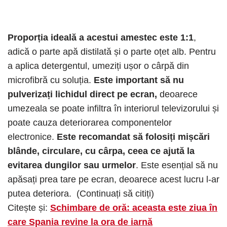
Proporția ideală a acestui amestec este 1:1
,
adică o parte apă distilată și o parte oțet alb. Pentru
a aplica detergentul, umeziți ușor o cârpă din
microfibră cu soluția.
Este important să nu
pulverizați lichidul direct pe ecran,
deoarece
umezeala se poate infiltra în interiorul televizorului și
poate cauza deteriorarea componentelor
electronice.
Este recomandat să folosiți mișcări
blânde, circulare, cu cârpa, ceea ce ajută la
evitarea dungilor sau urmelor
. Este esențial să nu
apăsați prea tare pe ecran, deoarece acest lucru l-ar
putea deteriora. (Continuați să citiți)
Citește și:
Schimbare de oră: aceasta este ziua în
care Spania revine la ora de iarnă