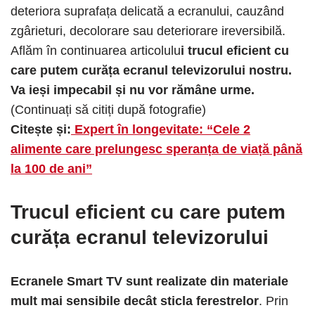
deteriora suprafața delicată a ecranului, cauzând
zgârieturi, decolorare sau deteriorare ireversibilă.
Aflăm în continuarea articolulu
i trucul eficient cu
care putem curăța ecranul televizorului nostru.
Va ieși impecabil și nu vor rămâne urme.
(Continuați să citiți după fotografie)
Citește și:
Expert în longevitate: “Cele 2
alimente care prelungesc speranța de viață până
la 100 de ani”
Trucul eficient cu care putem
curăța ecranul televizorului
Ecranele Smart TV sunt realizate din materiale
mult mai sensibile decât sticla ferestrelor
. Prin