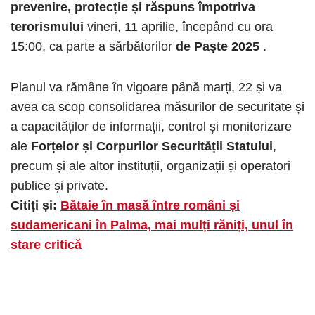
prevenire, protecție și răspuns împotriva
terorismului
vineri, 11 aprilie, începând cu ora
15:00, ca parte a sărbătorilor
de Paște 2025
.
Planul va rămâne în vigoare până marți, 22 și va
avea ca scop consolidarea măsurilor de securitate și
a capacităților de informații, control și monitorizare
ale
Forțelor și Corpurilor Securității Statului
,
precum și ale altor instituții, organizații și operatori
publice și private.
Citiți și:
Bătaie în masă între români și
sudamericani în Palma, mai mulți răniți, unul în
stare critică