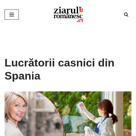
Sari
la
conținut
Lucrătorii casnici din
Spania