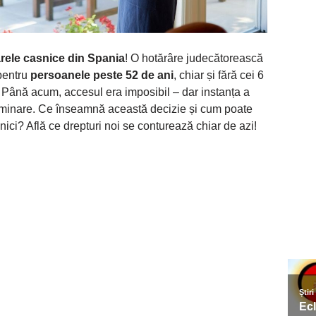
arele casnice din Spania
! O hotărâre judecătorească
pentru
persoanele peste 52 de ani
, chiar și fără cei 6
j. Până acum, accesul era imposibil – dar instanța a
iminare. Ce înseamnă această decizie și cum poate
snici? Află ce drepturi noi se conturează chiar de azi!