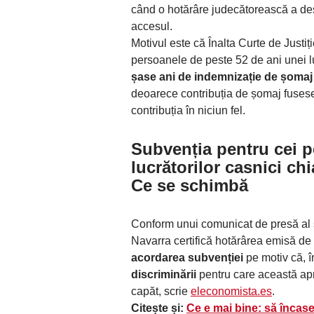
când o hotărâre judecătorească a des
accesul.
Motivul este că Înalta Curte de Justi
persoanele de peste 52 de ani unei 
șase ani de indemnizație de șomaj
deoarece contribuția de șomaj fuses
contribuția în niciun fel.
Subvenția pentru cei p
lucrătorilor casnici chi
Ce se schimbă
Conform unui comunicat de presă al s
Navarra certifică hotărârea emisă de T
acordarea subvenției
pe motiv că, î
discriminării
pentru care această apr
capăt, scrie
eleconomista.es
.
Citește și:
Ce e mai bine: să încase