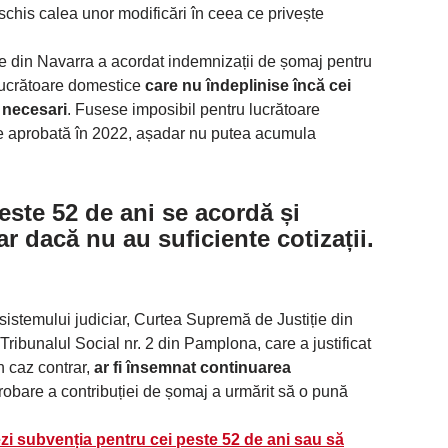
chis calea unor modificări în ceea ce privește
ție din Navarra a acordat indemnizații de șomaj pentru
lucrătoare domestice
care nu îndeplinise încă cei
 necesari
. Fusese imposibil pentru lucrătoare
e aprobată în 2022, așadar nu putea acumula
este 52 de ani se acordă și
ar dacă nu au suficiente cotizații.
istemului judiciar, Curtea Supremă de Justiție din
ribunalul Social nr. 2 din Pamplona, ​​care a justificat
n caz contrar,
ar fi însemnat continuarea
obare a contribuției de șomaj a urmărit să o pună
zi subvenția pentru cei peste 52 de ani sau să