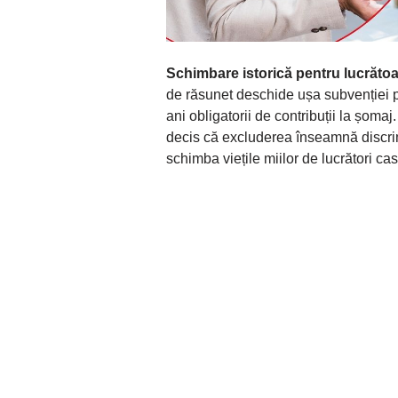
Schimbare istorică pentru lucrăto
de răsunet deschide ușa subvenției 
ani obligatorii de contribuții la șoma
decis că excluderea înseamnă discr
schimba viețile miilor de lucrători ca