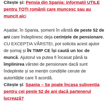
Citește și:
Pensia din Spania: informații UTILE
pentru TOȚI românii care muncesc sau au
muncit aic
i
Așadar, în Spania, șomerii în vârstă
de peste 52 de
ani
care îndeplinesc deja
cerințele de pensionare
,
CU EXCEPȚIA VÂRSTEI, pot solicita acest ajutor
de șomaj și
ÎN TIMP CE își caută un loc de
muncă
. Ajutorul va putea fi încasat până la
împlinirea
vârstei de pensionare dacă sunt
îndeplinite și se mențin condițiile cerute de
autoritățile care îl acordă.
Citește și
:
Spania – Se poate încasa subvenția
pentru cei peste 52 de ani dacă partenerul
lucrează?