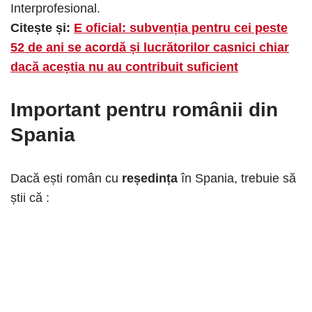
Interprofesional.
Citește și:
E oficial: subvenția pentru cei peste
52 de ani se acordă și lucrătorilor casnici chiar
dacă aceștia nu au contribuit suficient
Important pentru românii din
Spania
Dacă ești român cu
reședința
în Spania, trebuie să
știi că :