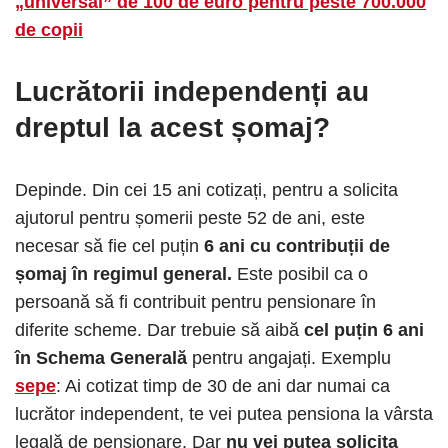
„universal” de 100 de euro pentru peste 700.000
de copii
Lucrătorii independenți au
dreptul la acest șomaj?
Depinde. Din cei 15 ani cotizați, pentru a solicita
ajutorul pentru șomerii peste 52 de ani, este
necesar să fie cel puțin
6 ani cu contribuții de
șomaj în regimul general.
Este posibil ca o
persoană să fi contribuit pentru pensionare în
diferite scheme. Dar trebuie să aibă
cel puțin 6 ani
în Schema Generală
pentru angajați. Exemplu
sepe
: Ai cotizat timp de 30 de ani dar numai ca
lucrător independent, te vei putea pensiona la vârsta
legală de pensionare. Dar
nu vei putea solicita