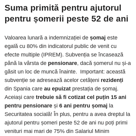
Suma primită pentru ajutorul
pentru șomerii peste 52 de ani
Valoarea lunară a indemnizației de
șomaj
este
egală cu 80% din indicatorul public de venit cu
efecte multiple (IPREM). Subvenția se încasează
până la vârsta de
pensionare
, dacă șomerul nu și-a
găsit un loc de muncă înainte. Important: această
subvenție se adresează acelor cetățeni
rezidenți
din Spania care
au epuizat
prestația de șomaj.
Aceiași care
trebuie să fi cotizat cel puțin 15 ani
pentru pensionare
și
6 ani pentru șomaj
la
Securitatea socială! În plus, pentru a avea dreptul la
ajutorul pentru șomeri peste 52 de ani nu poți primi
venituri mai mari de 75% din Salariul Minim