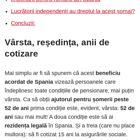
Lucrătorii independenți au dreptul la acest șomaj?
Concluzii:
Vârsta, reședința, anii de
cotizare
Mai simplu ar fi să spunem că acest
beneficiu
acordat de Spania
vizează persoanele care
îndeplinesc toate condițiile de pensionare, mai puțin
vârsta. Ca să obții
ajutorul pentru șomerii peste
52 de ani
prima condiție este, evident, vârsta:
52 de
ani
sau mai mult! A doua condiție este să ai
rezidența legală
în Spania. Și a treia (care nu place
multora): să fi cotizat 15 ani la asigurările sociale.