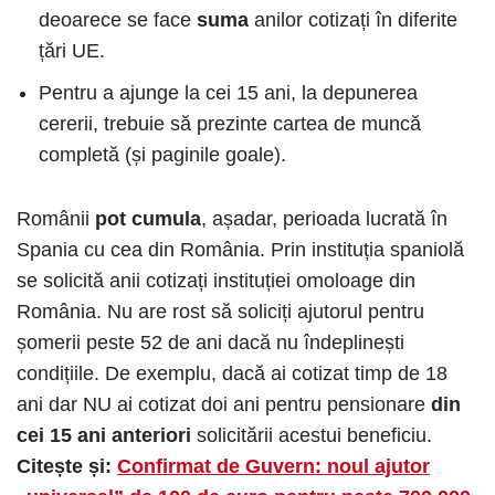
deoarece se face
suma
anilor cotizați în diferite
țări UE.
Pentru a ajunge la cei 15 ani, la depunerea
cererii, trebuie să prezinte cartea de muncă
completă (și paginile goale).
Românii
pot cumula
, așadar, perioada lucrată în
Spania cu cea din România. Prin instituția spaniolă
se solicită anii cotizați instituției omoloage din
România. Nu are rost să soliciți ajutorul pentru
șomerii peste 52 de ani dacă nu îndeplinești
condițiile. De exemplu, dacă ai cotizat timp de 18
ani dar NU ai cotizat doi ani pentru pensionare
din
cei 15 ani anteriori
solicitării acestui beneficiu.
Citește și:
Confirmat de Guvern: noul ajutor