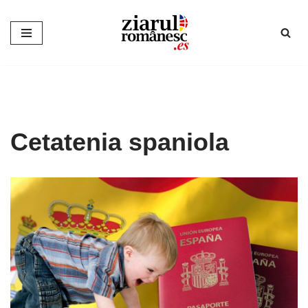
Sari
la
conținut
Cetatenia spaniola