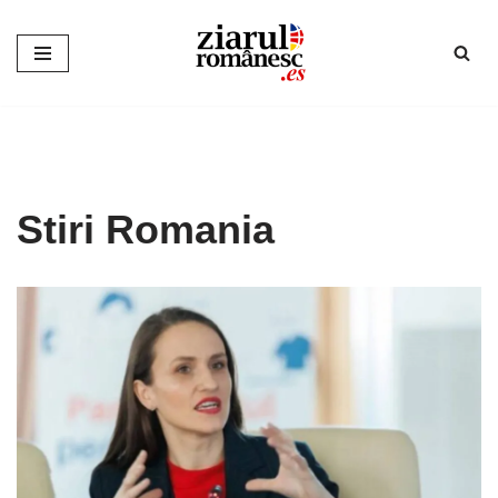
Sari
la
conținut
Stiri Romania