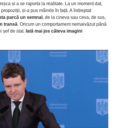
șca și a se raporta la realitate. La un moment dat,
propoziții, și-a pus mâinile în față. A îndreptat
pta parcă un semnal
, de la cineva sau ceva, de sus,
în transă
. Oricum un comportament nemaivăzut până
i șef de stat.
Iată mai jos câteva imagini