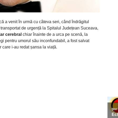
că a venit în urmă cu câteva seri, când îndrăgitul
 transportat de urgență la Spitalul Județean Suceava,
ar cerebral
chiar înainte de a urca pe scenă, la
tregi pentru umorul său inconfundabil, a fost salvat
r care i-au redat șansa la viață.