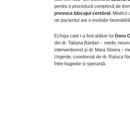
pentru o procedură complexă de trom
provoca blocajul cerebral
. Medicii
iar pacientul are o evoluție favorabilă
Echipa care i-a fost alături lui
Doru O
din dr. Tatiana Bardan – medic neurol
intervenționist și dr. Mara Sbiera – me
Urgențe, coordonați de dr. Raluca Ne
între tragedie și speranță.