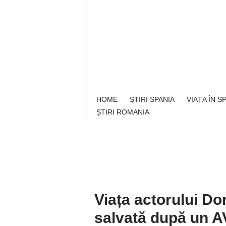
Sari
la
conținut
HOME
ȘTIRI SPANIA
VIAȚA ÎN 
ȘTIRI ROMANIA
Viața actorului Do
salvată după un AV