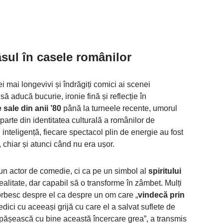
âsul în casele românilor
 mai longevivi și îndrăgiți comici ai scenei
să aducă bucurie, ironie fină și reflecție în
 sale din anii ’80
până la turneele recente, umorul
parte din identitatea culturală a românilor de
inteligență, fiecare spectacol plin de energie au fost
m, chiar și atunci când nu era ușor.
 un actor de comedie, ci ca pe un simbol al
spiritului
realitate, dar capabil să o transforme în zâmbet. Mulți
vorbesc despre el ca despre un om care „
vindecă prin
edici cu aceeași grijă cu care el a salvat suflete de
depășească cu bine această încercare grea”, a transmis