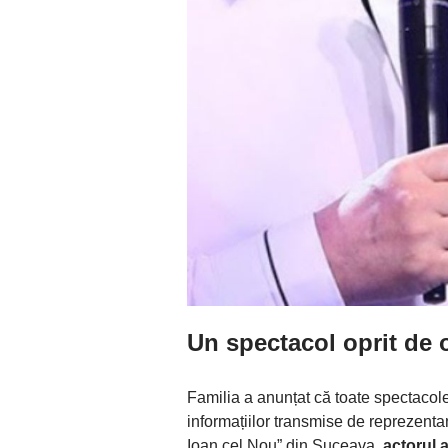
Un spectacol oprit de o
Familia a anunțat că toate spectacolel
informațiilor transmise de reprezenta
Ioan cel Nou” din Suceava,
actorul 