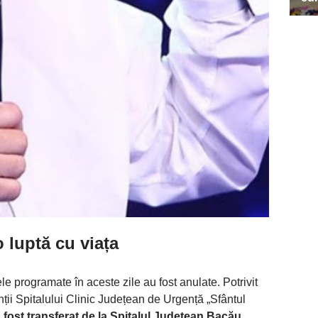
 luptă cu viața
e programate în aceste zile au fost anulate. Potrivit
nții Spitalului Clinic Județean de Urgență „Sfântul
a fost transferat de la Spitalul Județean Bacău