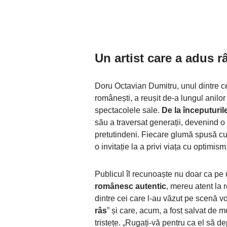
Un artist care a adus r
Doru Octavian Dumitru, unul dintre cei
românești, a reușit de-a lungul anilor 
spectacolele sale.
De la începuturile
său a traversat generații, devenind o 
pretutindeni. Fiecare glumă spusă cu 
o invitație la a privi viața cu optimis
Publicul îl recunoaște nu doar ca pe
românesc autentic
, mereu atent la 
dintre cei care l-au văzut pe scenă 
râs
” și care, acum, a fost salvat de m
tristețe. „Rugați-vă pentru ca el să 