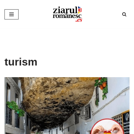
Sari
la
conținut
turism