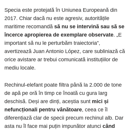
Specia este protejată în Uniunea Europeană din
2017. Chiar dacă nu este agresiv, autoritățile
maritime recomandă
să nu se intervină sau să se
încerce apropierea de exemplare observate
. „E
important să nu le perturbăm traiectoria”,
avertizează Juan Antonio López, care subliniază că
orice avistare ar trebui comunicată instituțiilor de
mediu locale.
Rechinul-elefant poate filtra până la 2.000 de tone
de apă pe oră în timp ce înoată cu gura larg
deschisă. Deși are dinți, aceștia sunt
mici și
nefuncționali pentru vânătoare
, ceea ce îl
diferențiază clar de specii precum rechinul alb. Dar
asta nu îl face mai puțin impunător atunci
când