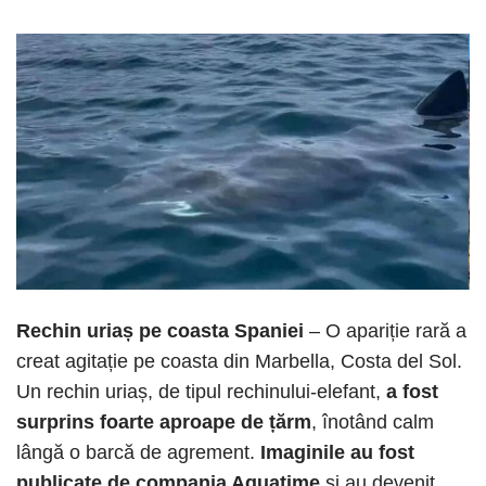
Rechin uriaș pe coasta Spaniei
– O apariție rară a
creat agitație pe coasta din Marbella, Costa del Sol.
Un rechin uriaș, de tipul rechinului-elefant,
a fost
surprins foarte aproape de țărm
, înotând calm
lângă o barcă de agrement.
Imaginile au fost
publicate de compania Aquatime
și au devenit