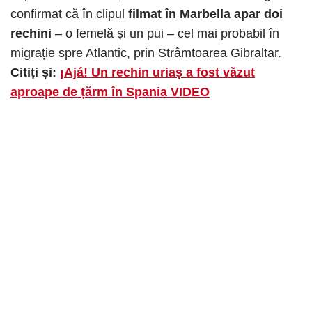
confirmat că în clipul
filmat în Marbella apar doi
rechini
– o femelă și un pui – cel mai probabil în
migrație spre Atlantic, prin Strâmtoarea Gibraltar.
Citiți și:
¡Ajá! Un rechin uriaș a fost văzut
aproape de țărm în Spania VIDEO