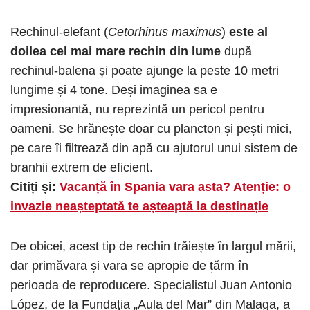
Rechinul-elefant (
Cetorhinus maximus
)
este al
doilea cel mai mare rechin din lume
după
rechinul-balena și poate ajunge la peste 10 metri
lungime și 4 tone. Deși imaginea sa e
impresionantă, nu reprezintă un pericol pentru
oameni. Se hrănește doar cu plancton și pești mici,
pe care îi filtrează din apă cu ajutorul unui sistem de
branhii extrem de eficient.
Citiți și:
Vacanță în Spania vara asta? Atenție: o
invazie neașteptată te așteaptă la destinație
De obicei, acest tip de rechin trăiește în largul mării,
dar primăvara și vara se apropie de țărm în
perioada de reproducere. Specialistul Juan Antonio
López, de la Fundația „Aula del Mar” din Malaga, a