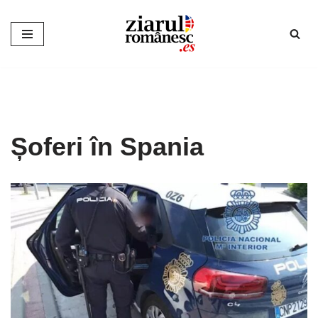
Sari
la
conținut
Șoferi în Spania