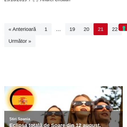
« Anterioară
1
…
19
20
21
22
Următor »