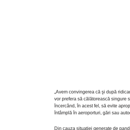
„Avem convingerea că şi după ridicare
vor prefera să călătorească singure sa
încercând, în acest fel, să evite apr
întâmplă în aeroporturi, gări sau auto
Din cauza situaţiei generate de pand