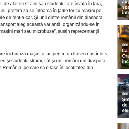
de afaceri străini sau studenţi care învaţă în ţară,
ni, preferă să se întoarcă în ţările lor cu maşini pe
ele de rent-a-car. Şi unii dintre românii din diaspora
 transport aleg această variantă, organizându-se în
 maşini mari sau microbuze”, susţin reprezentanţii
re închiriază maşini o fac pentru un traseu dus-întors,
ri şi studenţii străini, cât şi unii români din diaspora
in România, pe care să o lase în localitatea din