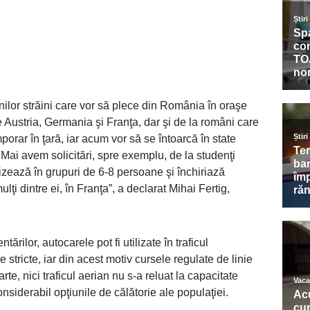
nilor străini care vor să plece din România în oraşe
e Austria, Germania şi Franţa, dar şi de la români care
porar în ţară, iar acum vor să se întoarcă în state
Mai avem solicitări, spre exemplu, de la studenţi
nizează în grupuri de 6-8 persoane şi închiriază
ţi dintre ei, în Franţa”, a declarat Mihai Fertig,
rilor, autocarele pot fi utilizate în traficul
e stricte, iar din acest motiv cursele regulate de linie
te, nici traficul aerian nu s-a reluat la capacitate
onsiderabil opţiunile de călătorie ale populaţiei.