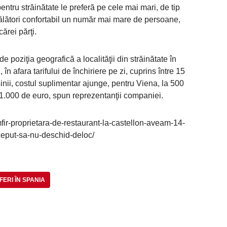
ntru străinătate le preferă pe cele mai mari, de tip
ălători confortabil un număr mai mare de persoane,
ărei părţi.
 de poziţia geografică a localităţii din străinătate în
n afara tarifului de închiriere pe zi, cuprins între 15
inii, costul suplimentar ajunge, pentru Viena, la 500
 1.000 de euro, spun reprezentanţii companiei.
fir-proprietara-de-restaurant-la-castellon-aveam-14-
eput-sa-nu-deschid-deloc/
FERI ÎN SPANIA