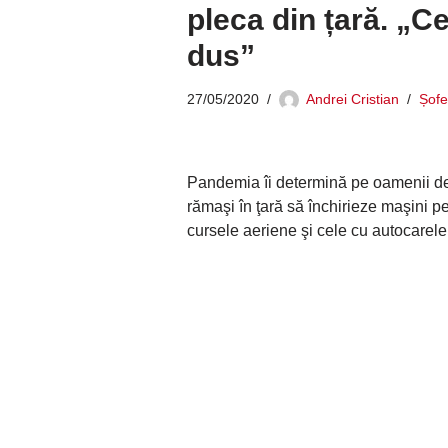
pleca din țară. „C
dus”
27/05/2020
Andrei Cristian
Șofe
Pandemia îi determină pe oamenii de a
rămaşi în ţară să închirieze maşini pen
cursele aeriene şi cele cu autocarele