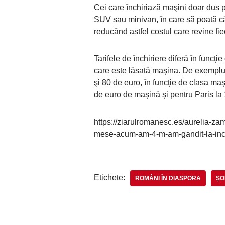
Cei care închiriază maşini doar dus pe
SUV sau minivan, în care să poată c
reducând astfel costul care revine fiec
Tarifele de închiriere diferă în funcţie
care este lăsată maşina. De exemplu, î
şi 80 de euro, în funcţie de clasa maş
de euro de maşină şi pentru Paris la
https://ziarulromanesc.es/aurelia-zam
mese-acum-am-4-m-am-gandit-la-inc
Etichete:
ROMÂNI ÎN DIASPORA
ȘO