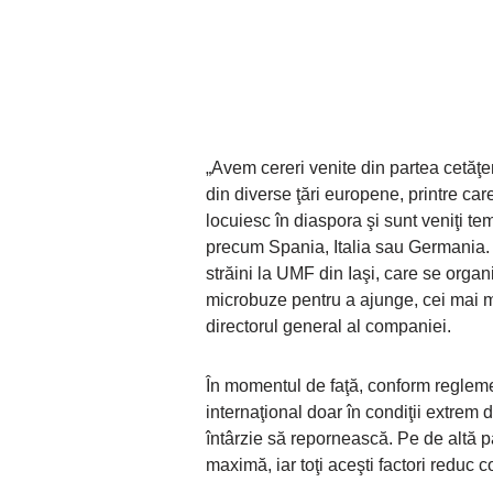
„Avem cereri venite din partea cetăţe
din diverse ţări europene, printre car
locuiesc în diaspora şi sunt veniţi tem
precum Spania, Italia sau Germania. 
străini la UMF din Iaşi, care se orga
microbuze pentru a ajunge, cei mai mul
directorul general al companiei.
În momentul de faţă, conform reglementă
internaţional doar în condiţii extrem d
întârzie să repornească. Pe de altă par
maximă, iar toţi aceşti factori reduc c