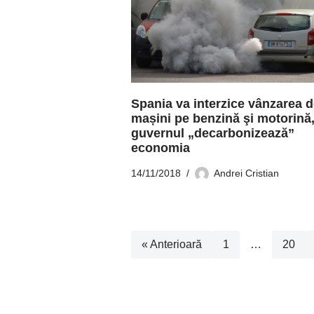
Spania va interzice vânzarea 
mașini pe benzină şi motorină
guvernul „decarbonizează”
economia
14/11/2018
Andrei Cristian
« Anterioară
1
…
20