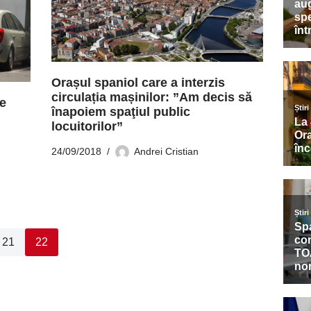
Orașul spaniol care a interzis
circulația mașinilor: ”Am decis să
de
înapoiem spaţiul public
,
locuitorilor”
24/09/2018
Andrei Cristian
21
22