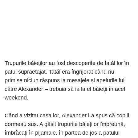
Trupurile băieților au fost descoperite de tatăl lor în
patul supraetajat. Tatăl era îngrijorat când nu
primise niciun răspuns la mesajele și apelurile lui
către Alexander – trebuia să ia la el băieții în acel
weekend.
Când a vizitat casa lor, Alexander i-a spus că copiii
dormeau sus. A găsit trupurile băieților împreună,
îmbrăcați în pijamale, în partea de jos a patului