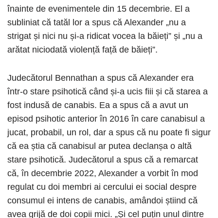
înainte de evenimentele din 15 decembrie. El a
subliniat că tatăl lor a spus că Alexander „nu a
strigat și nici nu și-a ridicat vocea la băieți” și „nu a
arătat niciodată violență față de băieți”.
Judecătorul Bennathan a spus că Alexander era
într-o stare psihotică când și-a ucis fiii și că starea a
fost indusă de canabis. Ea a spus că a avut un
episod psihotic anterior în 2016 în care canabisul a
jucat, probabil, un rol, dar a spus că nu poate fi sigur
că ea știa că canabisul ar putea declanșa o altă
stare psihotică. Judecătorul a spus că a remarcat
că, în decembrie 2022, Alexander a vorbit în mod
regulat cu doi membri ai cercului ei social despre
consumul ei intens de canabis, amândoi știind că
avea grijă de doi copii mici. „Și cel puțin unul dintre