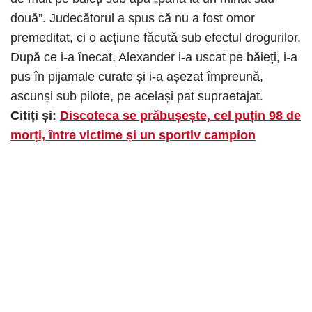
două”. Judecătorul a spus că nu a fost omor
premeditat, ci o acțiune făcută sub efectul drogurilor.
După ce i-a înecat, Alexander i-a uscat pe băieți, i-a
pus în pijamale curate și i-a așezat împreună,
ascunși sub pilote, pe același pat supraetajat.
Citiți și:
Discoteca se prăbușește, cel puțin 98 de
morți, între victime și un sportiv campion