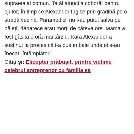
supraetajat comun. Tatăl atunci
a coborât pentru
ajutor, în timp ce Alexander fugise prin grădină pe o
stradă vecină. Paramedicii nu i-au putut salva pe
băieți, deoarece erau morți de câteva ore. Mama a
fost găsită o oră mai târziu. Kara Alexander a
susținut la proces că i-a pus în baie unde ei s-au
înecat „întâmplător”.
C
itiți și:
Elicopter prăbușit, printre victime
celebrul antreprenor cu familia sa