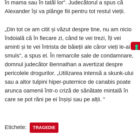
în mama sau în tatăl lor”. Judecătorul a spus că
Alexander își va plânge fiii pentru tot restul vieții.
„Din tot ce am citit și văzut despre tine, nu am nicio
îndoială că în fiecare zi, când te vei trezi, îți vei
aminti și te vei întrista de băieții ale căror vieți le-ai
smuls”, a spus el. În remarcile sale de condamnare,
domnul judecător Bennathan a avertizat despre
pericolele drogurilor. „Utilizarea intensă a skunk-ului
sau a altor tulpini hiper-puternice de canabis poate
arunca oamenii într-o criză de sănătate mintală în
care se pot răni pe ei înșiși sau pe alții. ”
Etichete:
TRAGEDIE