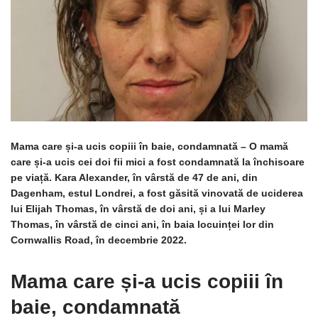
Mama care și-a ucis copiii în baie, condamnată – O mamă
care și-a ucis cei doi fii mici a fost condamnată la închisoare
pe viață. Kara Alexander, în vârstă de 47 de ani, din
Dagenham, estul Londrei, a fost găsită vinovată de uciderea
lui Elijah Thomas, în vârstă de doi ani, și a lui Marley
Thomas, în vârstă de cinci ani, în baia locuinței lor din
Cornwallis Road, în decembrie 2022.
Mama care și-a ucis copiii în
baie, condamnată