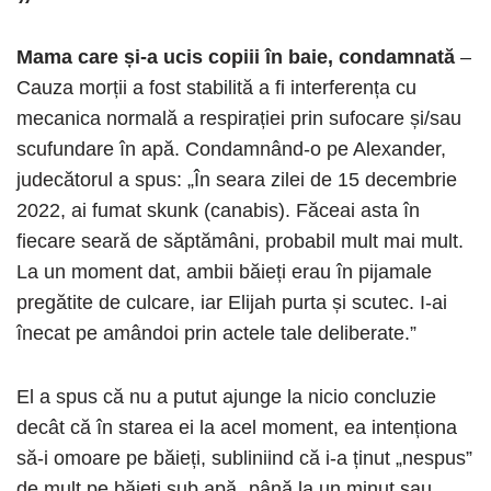
Mama care și-a ucis copiii în baie, condamnată
–
Cauza morții a fost stabilită a fi interferența cu
mecanica normală a respirației prin sufocare și/sau
scufundare în apă. Condamnând-o pe Alexander,
judecătorul a spus: „În seara zilei de 15 decembrie
2022, ai fumat skunk (canabis). Făceai asta în
fiecare seară de săptămâni, probabil mult mai mult.
La un moment dat, ambii băieți erau în pijamale
pregătite de culcare, iar Elijah purta și scutec. I-ai
înecat pe amândoi prin actele tale deliberate.”
El a spus că nu a putut ajunge la nicio concluzie
decât că în starea ei la acel moment, ea intenționa
să-i omoare pe băieți, subliniind că i-a ținut „nespus”
de mult pe băieți sub apă „până la un minut sau