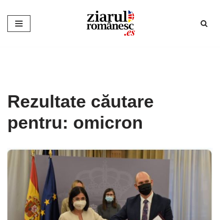
Sari
la
conținut
Rezultate căutare
pentru: omicron