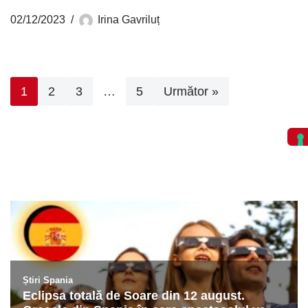
02/12/2023
Irina Gavriluț
1
2
3
…
5
Următor »