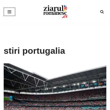
Sari
la
conținut
stiri portugalia