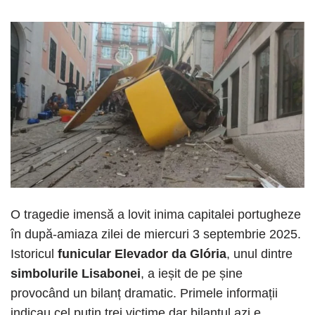
O tragedie imensă a lovit inima capitalei portugheze
în după-amiaza zilei de miercuri 3 septembrie 2025.
Istoricul
funicular Elevador da Glória
, unul dintre
simbolurile Lisabonei
, a ieșit de pe șine
provocând un bilanț dramatic. Primele informații
indicau cel puțin trei victime dar bilanțul azi e