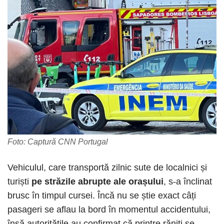
Foto: Captură CNN Portugal
Vehiculul, care transportă zilnic sute de localnici și
turiști
pe străzile abrupte ale orașului
, s-a înclinat
brusc în timpul cursei. Încă nu se știe exact câți
pasageri se aflau la bord în momentul accidentului,
însă autoritățile au confirmat că printre răniți se