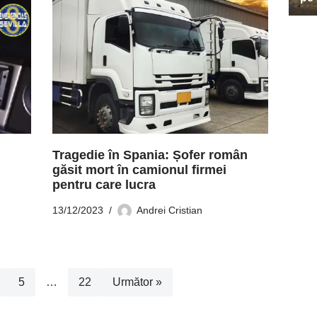
Tragedie în Spania: Șofer român
găsit mort în camionul firmei
pentru care lucra
13/12/2023
Andrei Cristian
5
…
22
Următor »