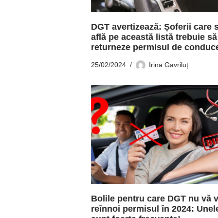
DGT avertizează: Șoferii care 
află pe această listă trebuie să
returneze permisul de conduc
25/02/2024
Irina Gavriluț
Bolile pentru care DGT nu vă 
reînnoi permisul în 2024: Unel