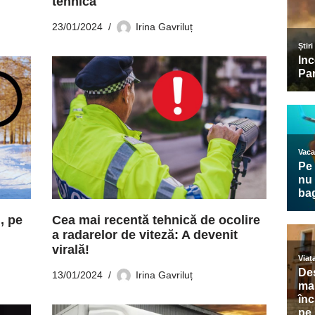
tehnică
23/01/2024
Irina Gavriluț
, pe
Cea mai recentă tehnică de ocolire
a radarelor de viteză: A devenit
virală!
13/01/2024
Irina Gavriluț