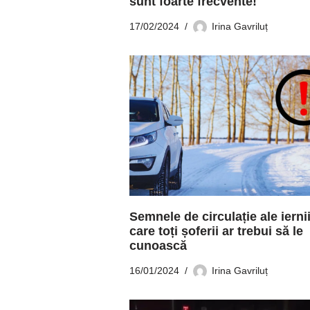
sunt foarte frecvente!
17/02/2024
Irina Gavriluț
Semnele de circulație ale iernii
care toți șoferii ar trebui să le
cunoască
16/01/2024
Irina Gavriluț