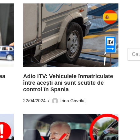
ea
Adio ITV: Vehiculele înmatriculate
între acești ani sunt scutite de
control în Spania
22/04/2024
Irina Gavriluț