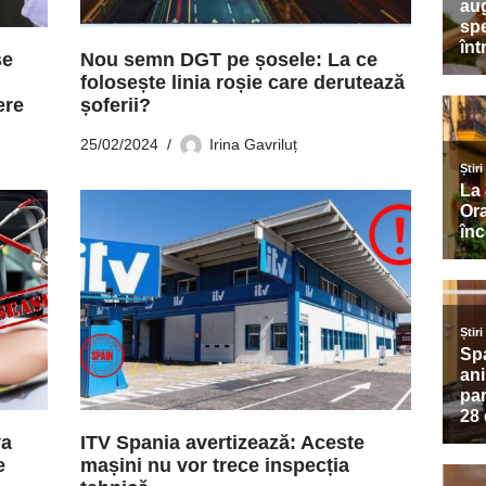
se
Nou semn DGT pe șosele: La ce
folosește linia roșie care derutează
ere
șoferii?
25/02/2024
Irina Gavriluț
va
ITV Spania avertizează: Aceste
e
mașini nu vor trece inspecția