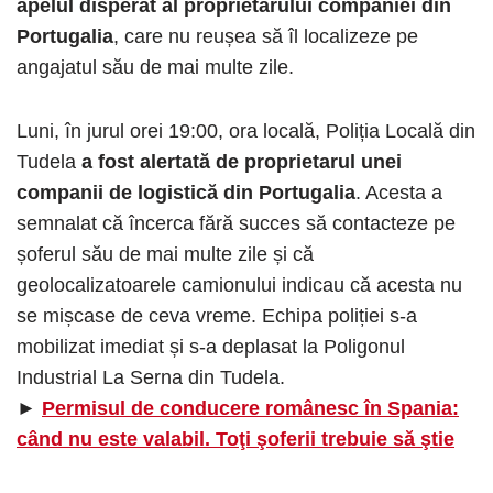
apelul disperat al proprietarului companiei din
Portugalia
, care nu reușea să îl localizeze pe
angajatul său de mai multe zile.
Luni, în jurul orei 19:00, ora locală, Poliția Locală din
Tudela
a fost alertată de proprietarul unei
companii de logistică din Portugalia
. Acesta a
semnalat că încerca fără succes să contacteze pe
șoferul său de mai multe zile și că
geolocalizatoarele camionului indicau că acesta nu
se mișcase de ceva vreme. Echipa poliției s-a
mobilizat imediat și s-a deplasat la Poligonul
Industrial La Serna din Tudela.
►
Permisul de conducere românesc în Spania:
când nu este valabil. Toţi şoferii trebuie să ştie