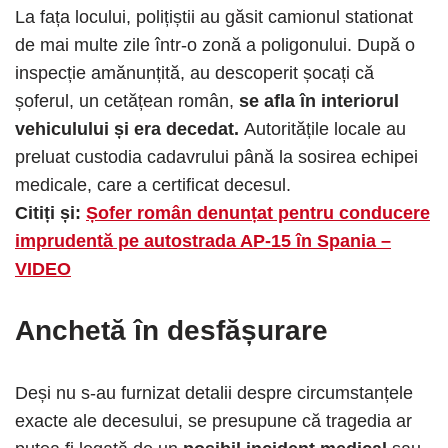
La fața locului, polițiștii au găsit camionul stationat
de mai multe zile într-o zonă a poligonului. După o
inspecție amănunțită, au descoperit șocați că
șoferul, un cetățean român,
se afla în interiorul
vehiculului și era decedat.
Autoritățile locale au
preluat custodia cadavrului până la sosirea echipei
medicale, care a certificat decesul.
Citiți și:
Șofer român denunțat pentru conducere
imprudentă pe autostrada AP-15 în Spania –
VIDEO
Anchetă în desfășurare
Deși nu s-au furnizat detalii despre circumstanțele
exacte ale decesului, se presupune că tragedia ar