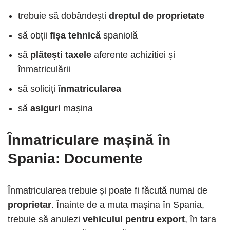
trebuie să dobândești
dreptul de proprietate
să obții
fișa tehnică
spaniolă
să
plătești taxele
aferente achiziției și
înmatriculării
să soliciți
înmatricularea
să
asiguri
mașina
Înmatriculare mașină în
Spania: Documente
Înmatricularea trebuie și poate fi făcută numai de
proprietar
. Înainte de a muta mașina în Spania,
trebuie să anulezi
vehiculul pentru export
, în țara