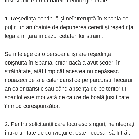
fost stabilite următoarele cerințe generale:
1. Reședința continuă și neîntreruptă în Spania cel
puțin un an înainte de depunerea cererii și reședința
legală în țară în cazul cetățenilor străini.
Se înțelege că o persoană își are reședința
obișnuită în Spania, chiar dacă a avut șederi în
străinătate, atât timp cât acestea nu depășesc
nouăzeci de zile calendaristice pe parcursul fiecărui
an calendaristic sau când absența de pe teritoriul
spaniol este motivată de cauze de boală justificate
în mod corespunzător.
2. Pentru solicitanții care locuiesc singuri, neintegrați
într-o unitate de conviețuire, este necesar să fi trăit