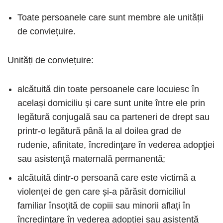
Toate persoanele care sunt membre ale unității
de conviețuire.
Unități de conviețuire:
alcătuită din toate persoanele care locuiesc în
același domiciliu și care sunt unite între ele prin
legătură conjugală sau ca parteneri de drept sau
printr-o legătură până la al doilea grad de
rudenie, afinitate, încredinţare în vederea adopţiei
sau asistenţă maternală permanentă;
alcătuită dintr-o persoană care este victimă a
violenței de gen care și-a părăsit domiciliul
familiar însoțită de copiii sau minorii aflați în
încredinţare în vederea adopţiei sau asistenţă