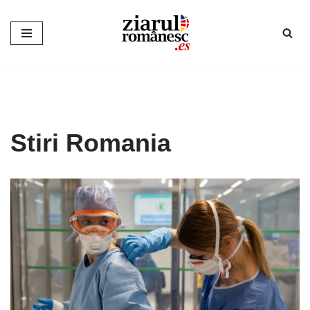
Sari
la
conținut
Stiri Romania