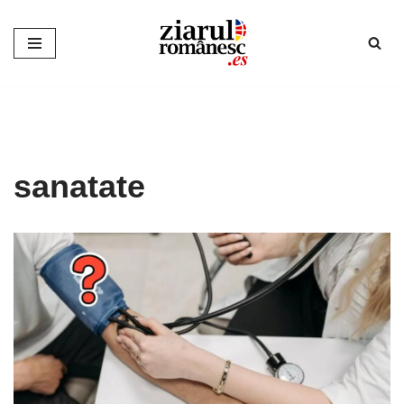
Sari
la
conținut
sanatate