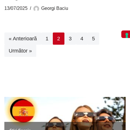
13/07/2025
Georgi Baciu
« Anterioară
1
2
3
4
5
Următor »