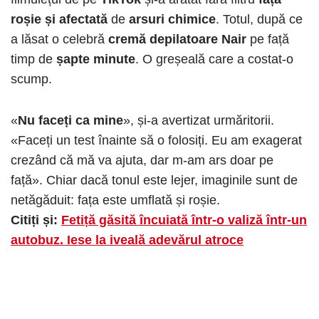
roșie și afectată
de
arsuri chimice
. Totul, după ce
a lăsat o celebră
cremă depilatoare Nair
pe față
timp de
șapte minute
. O greșeală care a costat-o
scump.
«
Nu faceți ca mine
», și-a avertizat urmăritorii.
«Faceți un test înainte să o folosiți. Eu am exagerat
crezând că mă va ajuta, dar m-am ars doar pe
față». Chiar dacă tonul este lejer, imaginile sunt de
netăgăduit: fața este umflată și roșie.
Citiți și:
Fetiță găsită încuiată într-o valiză într-un
autobuz. Iese la iveală adevărul atroce