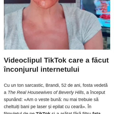
Videoclipul TikTok care a făcut
înconjurul internetului
Cu un ton sarcastic, Brandi, 52 de ani, fosta vedetă
a
The Real Housewives of Beverly Hills
, a început
spunând: «Am o veste bună: nu mai trebuie să
cheltuiți bani pe laser și epilat cu ceară». În
filmulețul de pe
TikTok
și-a arătat fără filtru
fața