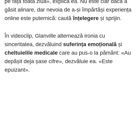
pe față toată ziua», explică ea. Nu este clar dacă a
găsit alinare, dar nevoia de a-și împărtăși experiența
online este puternică: caută
înțelegere
și sprijin.
În videoclip, Glanville alternează ironia cu
sinceritatea, dezvăluind
suferința emoțională
și
cheltuielile medicale
care au pus-o la pământ: «Au
depășit deja șase cifre», dezvăluie ea. «Este
epuizant».