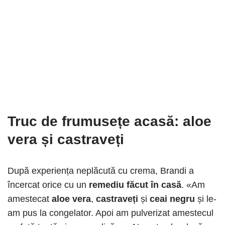
Truc de frumusețe acasă: aloe
vera și castraveți
După experiența neplăcută cu crema, Brandi a
încercat orice cu un
remediu făcut în casă
. «Am
amestecat
aloe vera
,
castraveți
și
ceai negru
și le-
am pus la congelator. Apoi am pulverizat amestecul