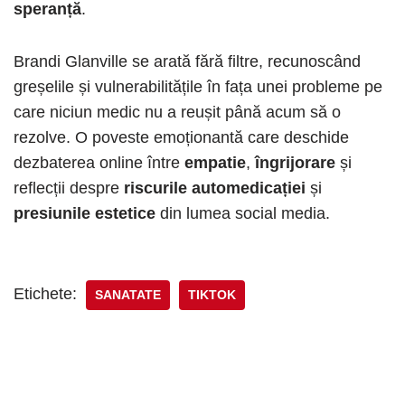
speranță
.
Brandi Glanville se arată fără filtre, recunoscând
greșelile și vulnerabilitățile în fața unei probleme pe
care niciun medic nu a reușit până acum să o
rezolve. O poveste emoționantă care deschide
dezbaterea online între
empatie
,
îngrijorare
și
reflecții despre
riscurile automedicației
și
presiunile estetice
din lumea social media.
Etichete:
SANATATE
TIKTOK