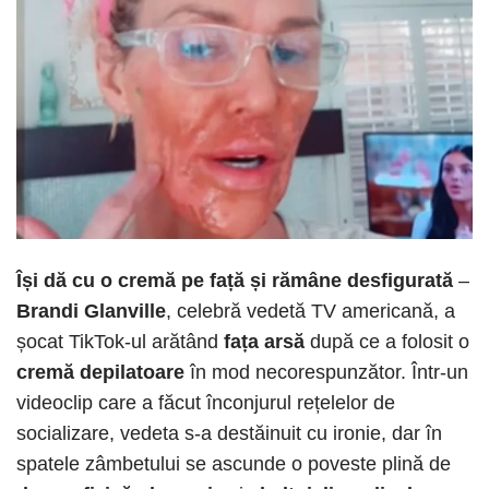
Își dă cu o cremă pe față și rămâne desfigurată
–
Brandi Glanville
, celebră vedetă TV americană, a
șocat TikTok-ul arătând
fața arsă
după ce a folosit o
cremă depilatoare
în mod necorespunzător. Într-un
videoclip care a făcut înconjurul rețelelor de
socializare, vedeta s-a destăinuit cu ironie, dar în
spatele zâmbetului se ascunde o poveste plină de