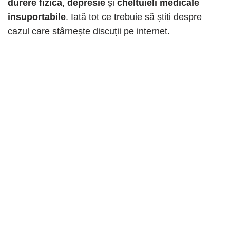
durere fizică
,
depresie
și
cheltuieli medicale
insuportabile
. Iată tot ce trebuie să știți despre
cazul care stârnește discuții pe internet.