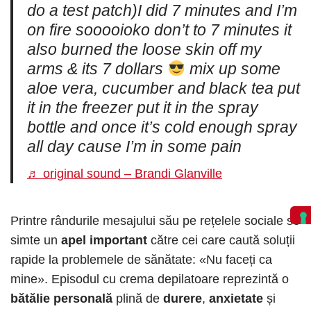
do a test patch)I did 7 minutes and I’m
on fire sooooioko don’t to 7 minutes it
also burned the loose skin off my
arms & its 7 dollars
mix up some
aloe vera, cucumber and black tea put
it in the freezer put it in the spray
bottle and once it’s cold enough spray
all day cause I’m in some pain
♬ original sound – Brandi Glanville
Printre rândurile mesajului său pe rețelele sociale se
simte un
apel important
către cei care caută soluții
rapide la problemele de sănătate: «Nu faceți ca
mine». Episodul cu crema depilatoare reprezintă o
bătălie personală
plină de
durere
,
anxietate
și