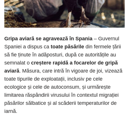
Gripa aviară se agravează în Spania
– Guvernul
Spaniei a dispus ca
toate păsările
din fermele țării
să fie ținute în adăposturi, după ce autoritățile au
semnalat o
creștere rapidă a focarelor de gripă
aviară
. Măsura, care intră în vigoare de joi, vizează
toate tipurile de exploatații, inclusiv pe cele
ecologice și cele de autoconsum, și urmărește
limitarea răspândirii virusului în contextul migrației
păsărilor sălbatice și al scăderii temperaturilor de
iarnă.