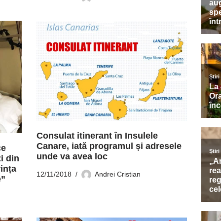
Consulat itinerant în Insulele
Canare, iată programul și adresele
ce
unde va avea loc
i din
ința
12/11/2018
Andrei Cristian
e”