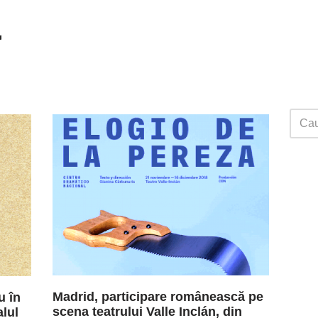
a
Madrid, participare românească pe
u în
scena teatrului Valle Inclán, din
alul