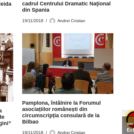
cadrul Centrului Dramatic Naţional
leida
din Spania
19/11/2018
Andrei Cristian
Pamplona, întâlnire la Forumul
asociațiilor românești din
a
circumscripția consulară de la
de
Bilbao
gini”
19/11/2018
Andrei Cristian