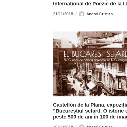
Internațional de Poezie de la L
21/11/2018
Andrei Cristian
Castellón de la Plana, expoziți
”Bucureștiul sefard. O istorie 
peste 500 de ani în 100 de ima
19/11/2018
Andrei Cristian