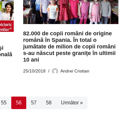
82.000 de copii români de origine
română în Spania. În total o
jumătate de milion de copii români
şi
s-au născut peste graniţe în ultimii
onală
10 ani
25/10/2018
Andrei Cristian
55
56
57
58
Următor »