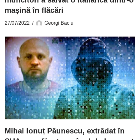
mașină în flăcări
27/07/2022
Georgi Baciu
Mihai Ionuț Păunescu, extrădat în