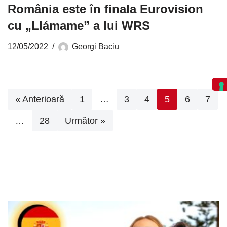
România este în finala Eurovision
cu „Llámame” a lui WRS
12/05/2022
Georgi Baciu
« Anterioară
1
…
3
4
5
6
7
…
28
Următor »