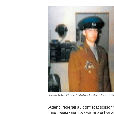
Sursa foto:
United States District Court Di
„Agenții federali au confiscat scrisor
Julie, Walter sau Gwynn. sugerând 