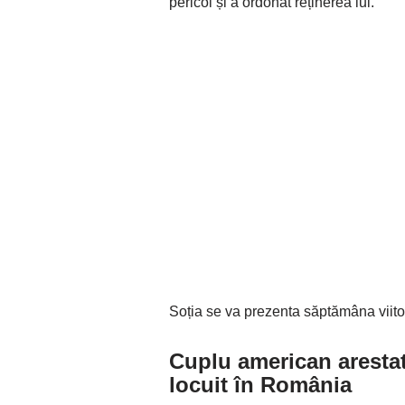
pericol și a ordonat reținerea lui.
Soția se va prezenta săptămâna viitoa
Cuplu american arestat 
locuit în România