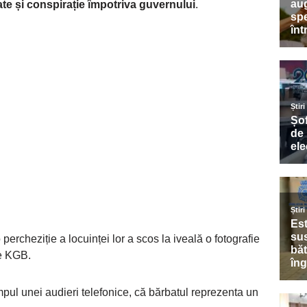
tate și conspirație împotriva guvernului
.
percheziție a locuinței lor a scos la iveală o fotografie
me KGB.
impul unei audieri telefonice, că bărbatul reprezenta un