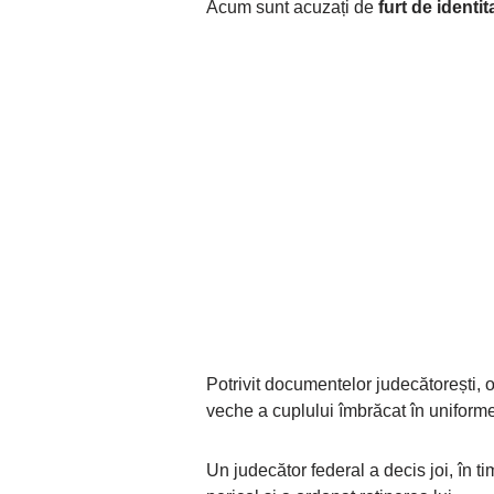
Acum sunt acuzați de
furt de identi
Potrivit documentelor judecătorești, o 
veche a cuplului îmbrăcat în unifor
Un judecător federal a decis joi, în t