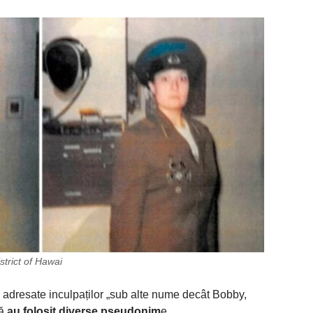
strict of Hawai
i” adresate inculpaților „sub alte nume decât Bobby,
că
au folosit diverse pseudonim
e.