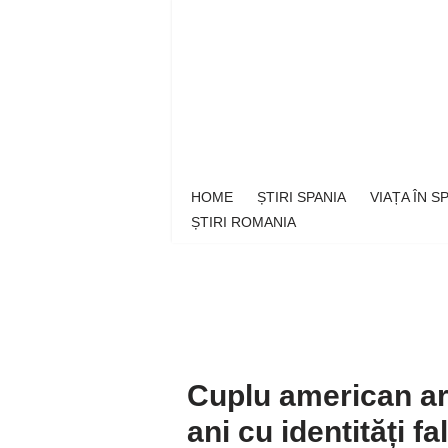
Sari
la
conținut
HOME
ȘTIRI SPANIA
VIAȚA ÎN 
ȘTIRI ROMANIA
Cuplu american ar
ani cu identități fa