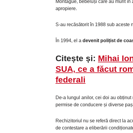
Montague, bebeluși care au murit în an
apropiere.
S-au recăsătorit în 1988 sub aceste
În 1994, el a
devenit polițist de c
Citește și:
Mihai Io
SUA, ce a făcut rom
federali
De-a lungul anilor, cei doi au obținut 
permise de conducere și diverse pa
Rechizitoriul nu se referă direct la 
de contestare a eliberării condițion