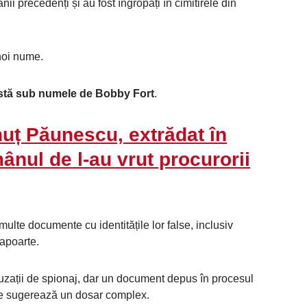
ii precedenți și au fost îngropați în cimitirele din
 noi nume.
oastă sub numele de Bobby Fort
.
nuț Păunescu, extrădat în
ânul de l-au vrut procurorii
multe documente cu identitățile lor false, inclusiv
șapoarte.
acuzații de spionaj, dar un document depus în procesul
ate sugerează un dosar complex.