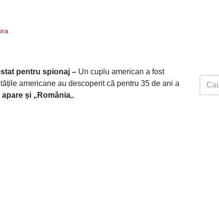
ora
stat pentru spionaj –
Un cuplu american a fost
itățile americane au descoperit că pentru 35 de ani a
u
apare și „România
„.