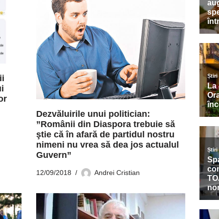
ii
i
or
Dezvăluirile unui politician:
”Românii din Diaspora trebuie să
ştie că în afară de partidul nostru
nimeni nu vrea să dea jos actualul
Guvern”
12/09/2018
Andrei Cristian