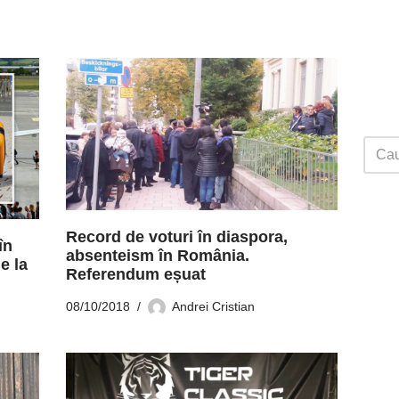
Record de voturi în diaspora,
în
absenteism în România.
e la
Referendum eșuat
08/10/2018
Andrei Cristian