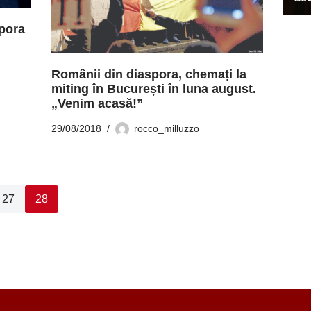
spora
Românii din diaspora, chemați la
miting în București în luna august.
„Venim acasă!”
29/08/2018
rocco_milluzzo
27
28