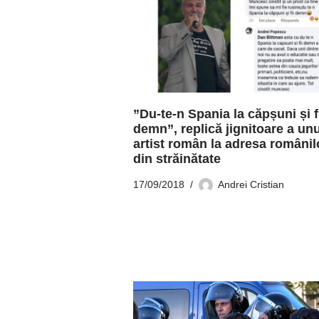
”Du-te-n Spania la căpșuni și f
demn”, replică jignitoare a unu
artist român la adresa românil
din străinătate
17/09/2018
Andrei Cristian