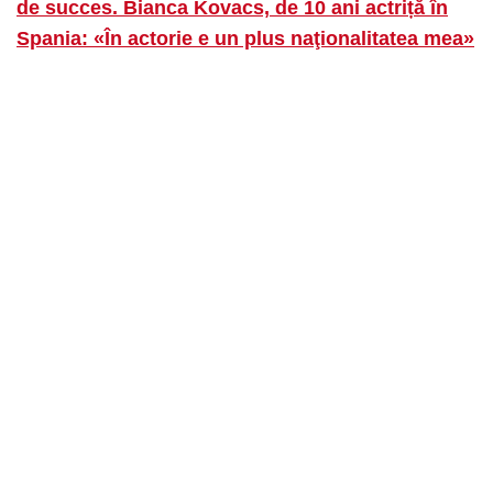
de succes. Bianca Kovacs, de 10 ani actriță în
Spania: «În actorie e un plus naţionalitatea mea»