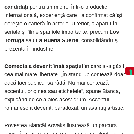
candidați
pentru un mic rol într-o producție
internațională, experiență care i-a confirmat că își
dorește o carieră în actorie. Ulterior, a apărut în
seriale și filme spaniole importante, precum
Los
Tortuga
sau
La Buena Suerte
, consolidându-și
prezența în industrie.
Comedia a devenit însă spațiul
în care și-a găsit
cea mai mare libertate. „În stand-up contează doar
dacă faci publicul să râdă. Nu mai contează
accentul, originea sau etichetele”, spune Bianca,
explicând de ce a ales acest drum. Accentul
românesc a devenit, paradoxal, un avantaj artistic.
Povestea Biancăi Kovaks ilustrează un parcurs
atipic, în care migrația, munca grea și talentul s-au