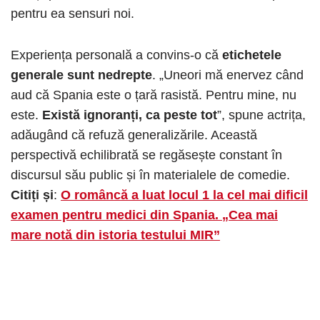
pentru ea sensuri noi.
Experiența personală a convins-o că
etichetele
generale sunt nedrepte
. „Uneori mă enervez când
aud că Spania este o țară rasistă. Pentru mine, nu
este.
Există ignoranți, ca peste tot
”, spune actrița,
adăugând că refuză generalizările. Această
perspectivă echilibrată se regăsește constant în
discursul său public și în materialele de comedie.
Citiți și
:
O româncă a luat locul 1 la cel mai dificil
examen pentru medici din Spania. „Cea mai
mare notă din istoria testului MIR”