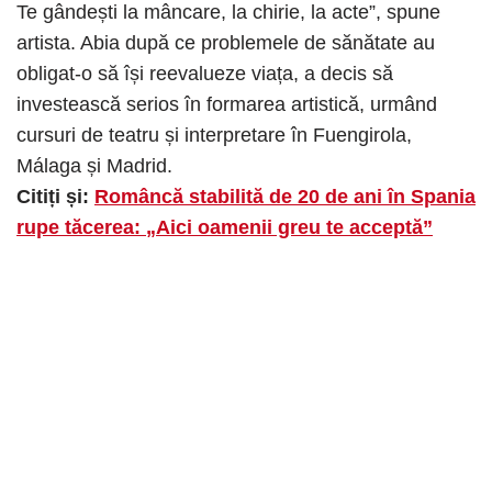
Te gândești la mâncare, la chirie, la acte”, spune
artista. Abia după ce problemele de sănătate au
obligat-o să își reevalueze viața, a decis să
investească serios în formarea artistică, urmând
cursuri de teatru și interpretare în Fuengirola,
Málaga și Madrid.
Citiți și:
Româncă stabilită de 20 de ani în Spania
rupe tăcerea: „Aici oamenii greu te acceptă”