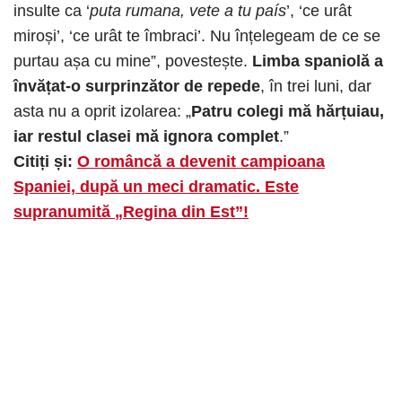
insulte ca ‘
puta rumana, vete a tu país
’, ‘ce urât
miroși’, ‘ce urât te îmbraci’. Nu înțelegeam de ce se
purtau așa cu mine”, povestește.
Limba spaniolă a
învățat-o surprinzător de repede
, în trei luni, dar
asta nu a oprit izolarea: „
Patru colegi mă hărțuiau,
iar restul clasei mă ignora complet
.”
Citiți și:
O româncă a devenit campioana
Spaniei, după un meci dramatic. Este
supranumită „Regina din Est”!