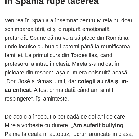
în Spania rupe tăcerea
Venirea în Spania a însemnat pentru Mirela nu doar
schimbarea țării, ci și o ruptură emoțională
profundă. Spune că nu voia să plece din România,
unde locuise cu bunicii paterni până la reunificarea
familiei. La primul curs din Tordesillas, când
profesorul a intrat în clasă, Mirela s-a ridicat în
picioare din respect, așa cum era obișnuită acasă.
„Don José a rămas uimit, dar
colegii au râs și m-
au criticat
. A fost prima dată când am simțit
respingere”, își amintește.
De acolo a început o perioadă de doi ani de care
Mirela vorbește cu durere. „
Am suferit bullying
.
Palme la ceafă în autobuz, lucruri aruncate în clasă,