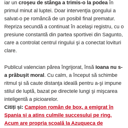
iar un
croşeu de stânga a trimis-o la podea
în
primul minut al luptei. Doar intervenţia gongului a
salvat-o pe româncă de un posibil final prematur.
Repriza secundă a continuat în acelaşi registru, cu o
presiune constantă din partea sportivei din Sagunto,
care a controlat centrul ringului şi a conectat lovituri
clare.
Publicul valencian părea îngrijorat, însă
Ioana nu s-
a prăbuşit moral
. Cu calm, a început să schimbe
ritmul şi să caute distanţa ideală pentru a-şi impune
stilul de luptă, bazat pe directele lungi şi mişcarea
inteligentă a picioarelor.
Citiți și:
Campion român de box, a emigrat în
Spania și a atins culmile succesului pe ring.
Acum are propria școală la Azuqueca de