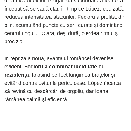
dinamica duelului. Pregătirea superioară a Ioanei a
început să se vadă clar, în timp ce López, epuizată,
reducea intensitatea atacurilor. Fecioru a profitat din
plin, acumulând puncte cu serii curate şi dominând
centrul ringului. Clara, deşi dură, pierdea ritmul şi
precizia.
În repriza a noua, avantajul româncei devenise
evident.
Fecioru a combinat luciditate cu
rezistenţă
, folosind perfect lungimea braţelor şi
evitând contraloviturile periculoase. López încerca
să revină cu descărcări de orgoliu, dar Ioana
rămânea calmă şi eficientă.