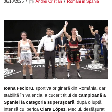
06/10/2025
Andrei Cristian
Români în Spania
Ioana Fecioru
, sportiva originară din România, dar
stabilită în Valencia, a cucerit titlul de
campioană a
Spaniei la categoria superuşoară
, după o luptă
intensă cu iberica
Clara López
. Meciul, desfăşurat