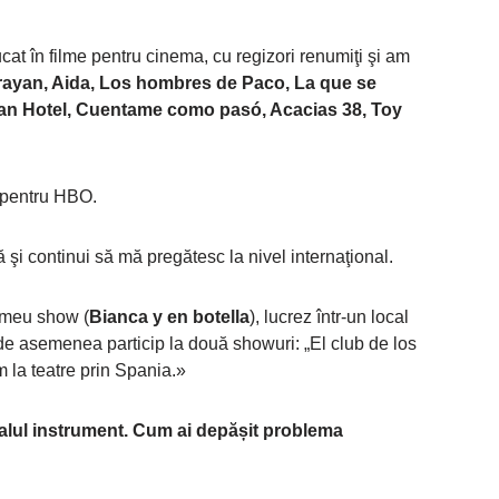
at în filme pentru cinema, cu regizori renumiţi şi am
rayan, Aida, Los hombres de Paco, La que se
ran Hotel, Cuentame como pasó, Acacias 38, Toy
t pentru HBO.
ă şi continui să mă pregătesc la nivel internaţional.
 meu show (
Bianca y en botella
), lucrez într-un local
 de asemenea particip la două showuri: „El club de los
 la teatre prin Spania.»
alul instrument.
Cum ai depășit problema