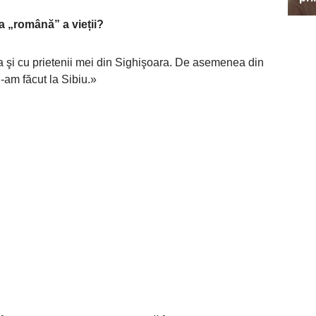
a „română” a vieții?
 şi cu prietenii mei din Sighişoara. De asemenea din
l-am făcut la Sibiu.»