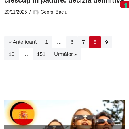
crescuți în pădure: decizia definitivă
20/11/2025
Georgi Baciu
« Anterioară
1
…
6
7
8
9
10
…
151
Următor »