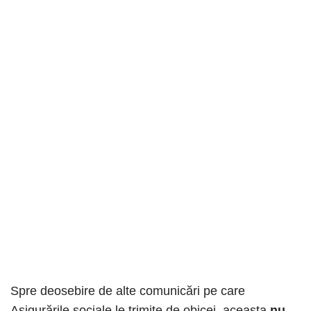
Spre deosebire de alte comunicări pe care
Asigurările sociale le trimite de obicei, aceasta
nu