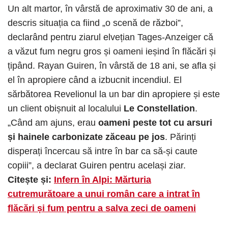
Un alt martor, în vârstă de aproximativ 30 de ani, a
descris situația ca fiind „o scenă de război”,
declarând pentru ziarul elvețian Tages-Anzeiger că
a văzut fum negru gros și oameni ieșind în flăcări și
țipând. Rayan Guiren, în vârstă de 18 ani, se afla și
el în apropiere când a izbucnit incendiul. El
sărbătorea Revelionul la un bar din apropiere și este
un client obișnuit al localului
Le Constellation
.
„Când am ajuns, erau
oameni peste tot cu arsuri
și hainele carbonizate zăceau pe jos
. Părinți
disperați încercau să intre în bar ca să-și caute
copiii”, a declarat Guiren pentru același ziar.
Citește și:
Infern în Alpi: Mărturia
cutremurătoare a unui român care a intrat în
flăcări și fum pentru a salva zeci de oameni