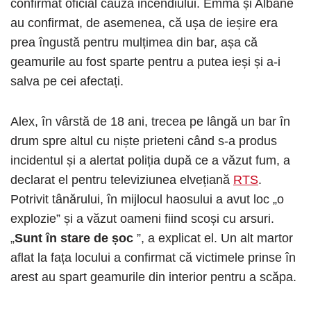
confirmat oficial cauza incendiului. Emma și Albane
au confirmat, de asemenea, că ușa de ieșire era
prea îngustă pentru mulțimea din bar, așa că
geamurile au fost sparte pentru a putea ieși și a-i
salva pe cei afectați.
Alex, în vârstă de 18 ani, trecea pe lângă un bar în
drum spre altul cu niște prieteni când s-a produs
incidentul și a alertat poliția după ce a văzut fum, a
declarat el pentru televiziunea elvețiană
RTS
.
Potrivit tânărului, în mijlocul haosului a avut loc „o
explozie” și a văzut oameni fiind scoși cu arsuri.
„
Sunt în stare de șoc
”, a explicat el. Un alt martor
aflat la fața locului a confirmat că victimele prinse în
arest au spart geamurile din interior pentru a scăpa.