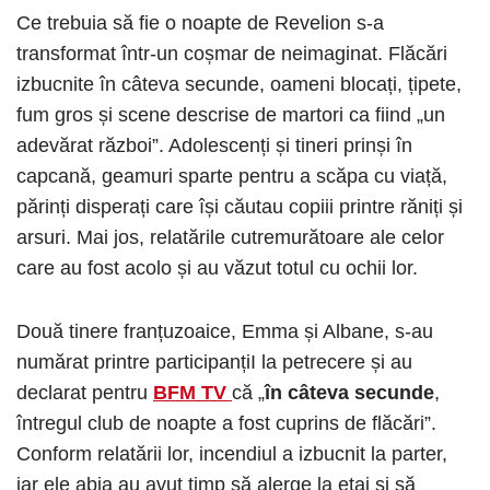
Ce trebuia să fie o noapte de Revelion s-a
transformat într-un coșmar de neimaginat. Flăcări
izbucnite în câteva secunde, oameni blocați, țipete,
fum gros și scene descrise de martori ca fiind „un
adevărat război”. Adolescenți și tineri prinși în
capcană, geamuri sparte pentru a scăpa cu viață,
părinți disperați care își căutau copiii printre răniți și
arsuri. Mai jos, relatările cutremurătoare ale celor
care au fost acolo și au văzut totul cu ochii lor.
Două tinere franțuzoaice, Emma și Albane, s-au
numărat printre participanțiI la petrecere și au
declarat pentru
BFM TV
că „
în câteva secunde
,
întregul club de noapte a fost cuprins de flăcări”.
Conform relatării lor, incendiul a izbucnit la parter,
iar ele abia au avut timp să alerge la etaj și să