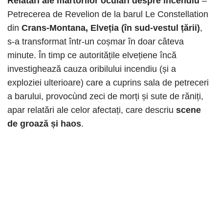
Relatări ale martorilor oculari despre incendiu
–
Petrecerea de Revelion de la barul Le Constellation
din
Crans-Montana, Elveția (în sud-vestul țării)
,
s-a transformat într-un coșmar în doar câteva
minute. În timp ce autoritățile elvețiene încă
investighează cauza oribilului incendiu (și a
exploziei ulterioare) care a cuprins sala de petreceri
a barului, provocùnd zeci de morți și sute de răniți,
apar relatări ale celor afectați, care descriu
scene
de groază și haos
.