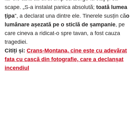
scape. „S-a instalat panica absolută;
toată lumea
țipa
”, a declarat una dintre ele. Tinerele susțin că
o
lumânare așezată pe o sticlă de șampanie
, pe
care cineva a ridicat-o spre tavan, a fost cauza
tragediei.
Citiți și:
Crans-Montana, cine este cu adevărat
fata cu cască din fotografie, care a declanșat
incendiul