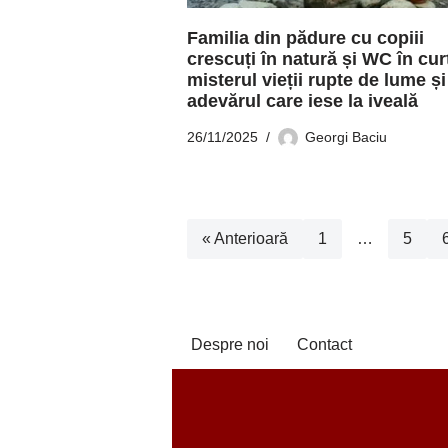
Familia din pădure cu copiii
crescuți în natură și WC în cur
misterul vieții rupte de lume și
adevărul care iese la iveală
26/11/2025
Georgi Baciu
« Anterioară
1
…
5
Despre noi
Contact