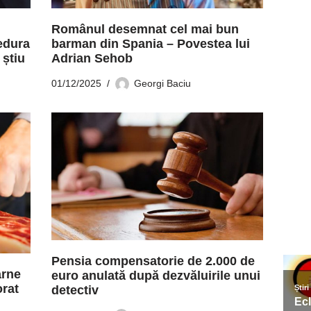
Românul desemnat cel mai bun
edura
barman din Spania – Povestea lui
 știu
Adrian Sehob
01/12/2025
Georgi Baciu
Pensia compensatorie de 2.000 de
arne
euro anulată după dezvăluirile unui
orat
detectiv