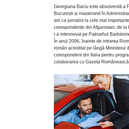
Georgiana Baciu este absolventă a Fa
București și masterand în Administra
ani ca jurnalist la cele mai important
corespondențe din Afganistan, de la K
l-a intervievat pe Patriarhul Bartolom
În anul 2006, înainte de intrarea Rom
român acreditat pe lângă Ministerul de
corespondent din Italia pentru progra
colaborarea cu Gazeta Românească di