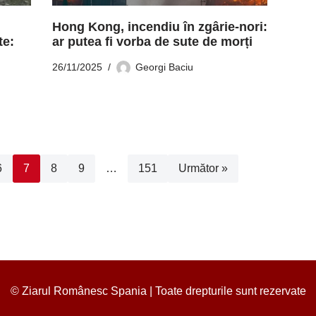
Hong Kong, incendiu în zgârie-nori:
te:
ar putea fi vorba de sute de morți
26/11/2025
Georgi Baciu
6
7
8
9
…
151
Următor »
© Ziarul Românesc Spania | Toate drepturile sunt rezervate