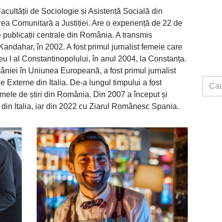
cultății de Sociologie și Asistență Socială din
rea Comunitară a Justiției. Are o experiență de 22 de
e publicații centrale din România. A transmis
andahar, în 2002. A fost primul jurnalist femeie care
eu I al Constantinopolului, în anul 2004, la Constanța.
âniei în Uniunea Europeană, a fost primul jurnalist
 Externe din Italia. De-a lungul timpului a fost
mele de știri din România. Din 2007 a început și
n Italia, iar din 2022 cu Ziarul Românesc Spania.