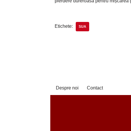
pierdere dureroasă pentru mișcarea gl
Etichete:
SUA
Despre noi
Contact