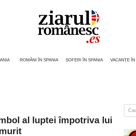
SPANIA
ROMÂNI ÎN SPANIA
ȘOFERI ÎN SPANIA
VACANȚE ÎN
imbol al luptei împotriva lui
 murit