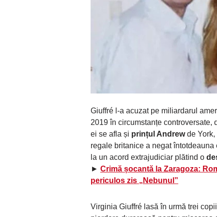
Giuffré l-a acuzat pe miliardarul ame
2019 în circumstanțe controversate, de
ei se afla și
prințul Andrew
de York, 
regale britanice a negat întotdeauna 
la un acord extrajudiciar plătind o
de
►
Crimă șocantă la Zaragoza: Româ
periculos zis „Nebunul”
Virginia Giuffré lasă în urmă trei copi