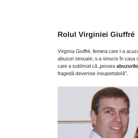
Rolul Virginiei Giuffré
Virginia Giuffré, femeia care l-a acu
abuzuri sexuale, s-a sinucis în casa sa
care a subliniat că „povara
abuzurilo
fragedă devenise insuportabilă”.