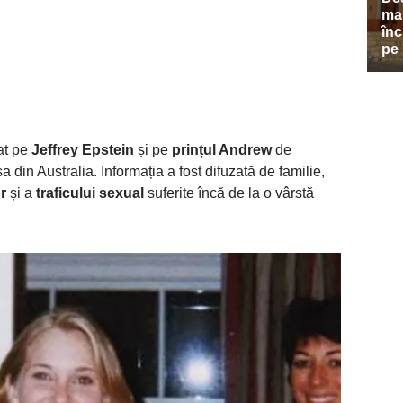
zat pe
Jeffrey Epstein
și pe
prințul Andrew
de
 din Australia. Informația a fost difuzată de familie,
r
și a
traficului sexual
suferite încă de la o vârstă