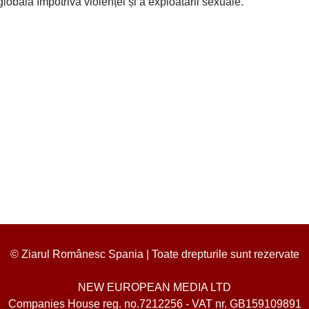
obală împotriva violenței și a exploatării sexuale.
© Ziarul Românesc Spania | Toate drepturile sunt rezervate
NEW EUROPEAN MEDIA LTD
Companies House reg. no.7212256 - VAT nr. GB159109891