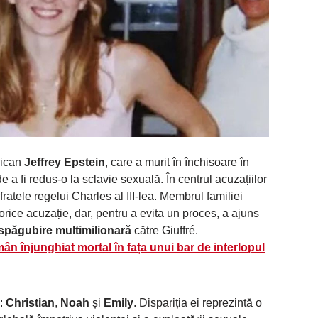
rican
Jeffrey Epstein
, care a murit în închisoare în
 a fi redus-o la sclavie sexuală. În centrul acuzațiilor
fratele regelui Charles al III-lea. Membrul familiei
orice acuzație, dar, pentru a evita un proces, a ajuns
spăgubire multimilionară
către Giuffré.
n înjunghiat mortal în fața unui bar de interlopul
i:
Christian
,
Noah
și
Emily
. Dispariția ei reprezintă o