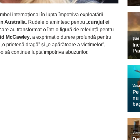
mbol internațional în lupta împotriva exploatării
n Australia
. Rudele o amintesc pentru „
curajul ei
ăți care au transformat-o într-o figură de referință pentru
rid McCawley
, a exprimat o durere profundă pentru
 „o prietenă dragă” și „o apărătoare a victimelor”,
-o să continue lupta împotriva abuzurilor.