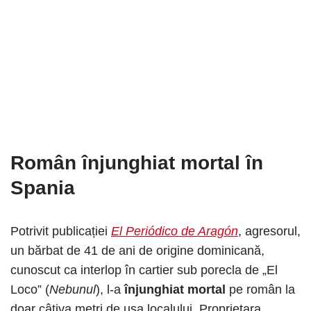
Român înjunghiat mortal în
Spania
Potrivit publicației
El Periódico de Aragón
, agresorul,
un bărbat de 41 de ani de origine dominicană,
cunoscut ca interlop în cartier sub porecla de „El
Loco” (
Nebunul
), l-a
înjunghiat mortal
pe român la
doar câțiva metri de ușa localului. Proprietara