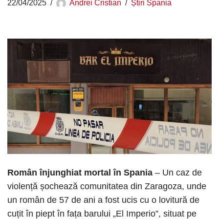
22/04/2025
Andrei Cristian
Știri Spania
Român înjunghiat mortal în Spania
– Un caz de
violență șochează comunitatea din Zaragoza, unde
un român de 57 de ani a fost ucis cu o lovitură de
cuțit în piept în fața barului „El Imperio”, situat pe