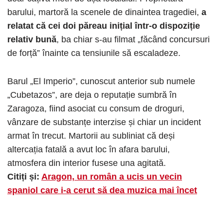
barului, martoră la scenele de dinaintea tragediei,
a
relatat că cei doi păreau inițial într-o dispoziție
relativ bună
, ba chiar s-au filmat „făcând concursuri
de forță” înainte ca tensiunile să escaladeze.
Barul „El Imperio”, cunoscut anterior sub numele
„Cubetazos”, are deja o reputație sumbră în
Zaragoza, fiind asociat cu consum de droguri,
vânzare de substanțe interzise și chiar un incident
armat în trecut. Martorii au subliniat că deși
altercația fatală a avut loc în afara barului,
atmosfera din interior fusese una agitată.
Citiți și:
Aragon, un român a ucis un vecin
spaniol care i-a cerut să dea muzica mai încet