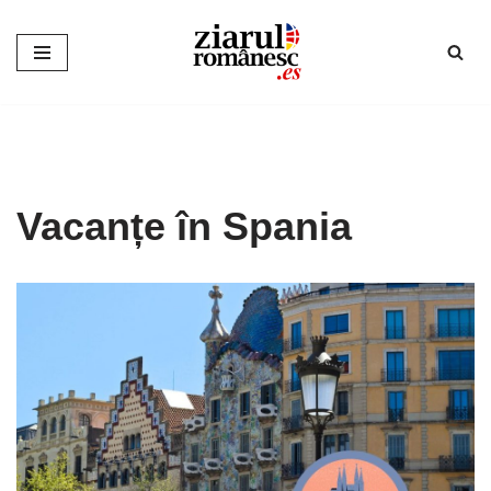
Sari
la
conținut
Vacanțe în Spania