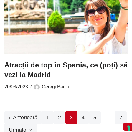
Atracții de top în Spania, ce (poți) să
vezi la Madrid
20/03/2023
Georgi Baciu
« Anterioară
1
2
3
4
5
…
7
Următor »