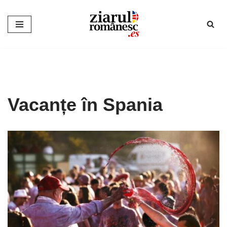
Sari
la
conținut
Vacanțe în Spania