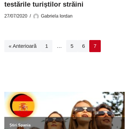
testările turiștilor străini
27/07/2020
Gabriela Iordan
« Anterioară
1
…
5
6
7