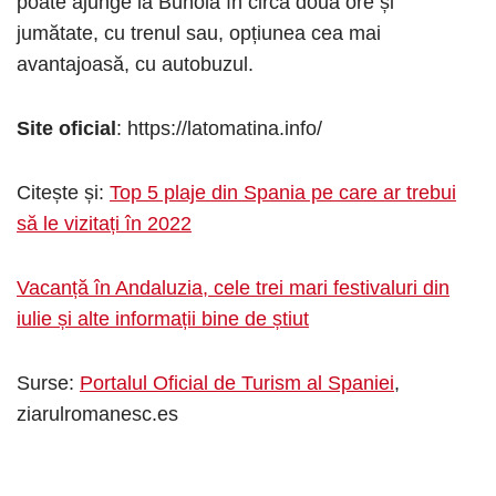
poate ajunge la Buñolă în circa două ore și
jumătate, cu trenul sau, opțiunea cea mai
avantajoasă, cu autobuzul.
Site oficial
: https://latomatina.info/
Citește și:
Top 5 plaje din Spania pe care ar trebui
să le vizitați în 2022
Vacanță în Andaluzia, cele trei mari festivaluri din
iulie și alte informații bine de știut
Surse:
Portalul Oficial de Turism al Spaniei
,
ziarulromanesc.es