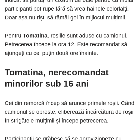
indicat să purtați un costum de baie pentru că mulâi
participanți pot rupe fără să vrea hainele celorlalți.
Doar așa nu riști să rămâi gol în mijlocul mulțimii.
Pentru
Tomatina
, roșiile sunt aduse cu camionul.
Petrecerea începe la ora 12. Este recomandat să
ajungeți cu cel puțin două ore înainte.
Tomatina, nerecomandat
minorilor sub 16 ani
Cei din remorcă încep să arunce primele roșii. Când
camionul se oprește, eliberează încărcătura de roșii
în strigătele mulțimii și începe petrecerea.
Participanții se grăbesc să se aprovizioneze cu