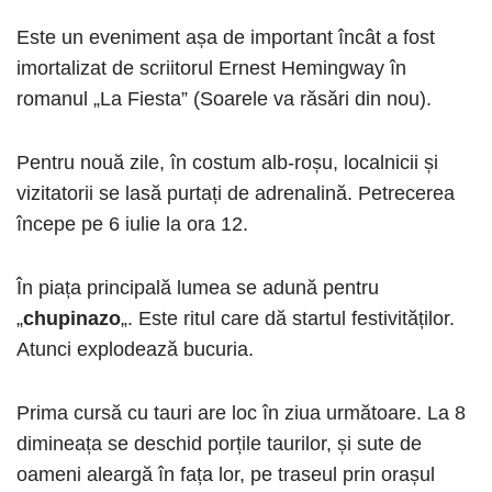
Este un eveniment așa de important încât a fost
imortalizat de scriitorul Ernest Hemingway în
romanul „La Fiesta” (Soarele va răsări din nou).
Pentru nouă zile, în costum alb-roșu, localnicii și
vizitatorii se lasă purtați de adrenalină. Petrecerea
începe pe 6 iulie la ora 12.
În piața principală lumea se adună pentru
„
chupinazo
„. Este ritul care dă startul festivităților.
Atunci explodează bucuria.
Prima cursă cu tauri are loc în ziua următoare. La 8
dimineața se deschid porțile taurilor, și sute de
oameni aleargă în fața lor, pe traseul prin orașul